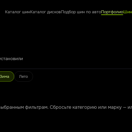
Каталог шин
Каталог дисков
Подбор шин по авто
Портфолио
Шин
установили
Зима
Лето
 выбранным фильтрам. Сбросьте категорию или марку — ил