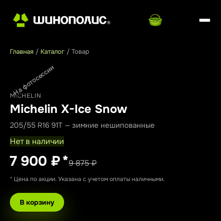
Главная
/
Каталог
/
Товар
На фотосессии
MICHELIN
Michelin X-Ice Snow
205/55 R16 91T — зимние нешипованные
Нет в наличии
7 900 ₽
*
9 875 ₽
* Цена по акции. Указана с учетом оплаты наличными.
В корзину