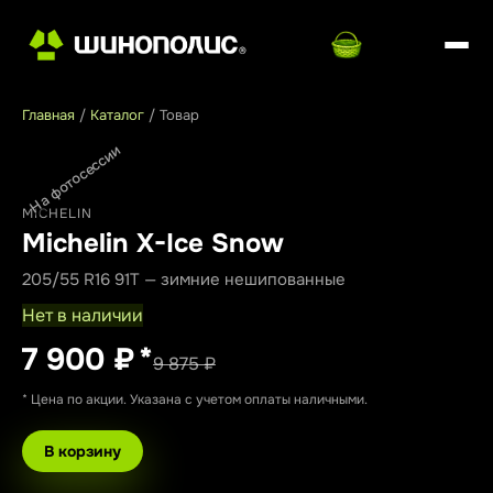
Главная
/
Каталог
/
Товар
На фотосессии
MICHELIN
Michelin X-Ice Snow
205/55 R16 91T — зимние нешипованные
Нет в наличии
7 900 ₽
*
9 875 ₽
* Цена по акции. Указана с учетом оплаты наличными.
В корзину