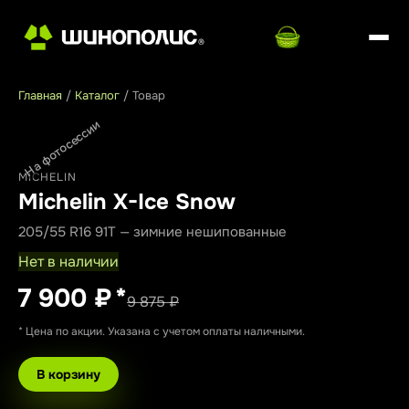
Главная
/
Каталог
/
Товар
На фотосессии
MICHELIN
Michelin X-Ice Snow
205/55 R16 91T — зимние нешипованные
Нет в наличии
7 900 ₽
*
9 875 ₽
* Цена по акции. Указана с учетом оплаты наличными.
В корзину