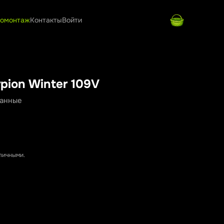
омонтаж
Контакты
Войти
rpion Winter 109V
ванные
аличными.