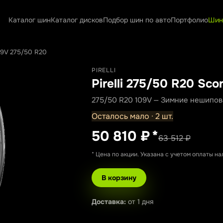
Каталог шин
Каталог дисков
Подбор шин по авто
Портфолио
Шин
109V 275/50 R20
PIRELLI
Pirelli 275/50 R20 Sco
275/50 R20 109V — Зимние нешипо
Осталось мало · 2 шт.
50 810 ₽
*
63 512 ₽
* Цена по акции. Указана с учетом оплаты н
В корзину
Доставка:
от 1 дня