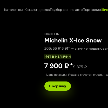
Каталог шин
Каталог дисков
Подбор шин по авто
Портфолио
Шин
MICHELIN
Michelin X-Ice Snow
205/55 R16 91T — зимние нешипова
Нет в наличии
7 900 ₽
*
9 875 ₽
* Цена по акции. Указана с учетом оплаты н
В корзину