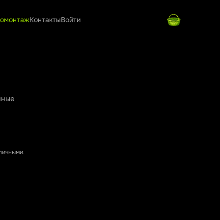
омонтаж
Контакты
Войти
нные
аличными.