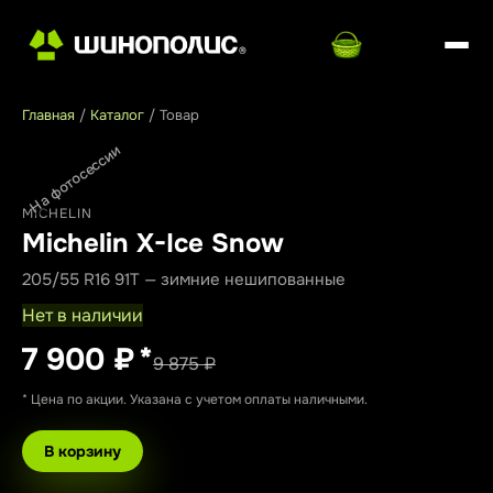
Главная
/
Каталог
/
Товар
На фотосессии
MICHELIN
Michelin X-Ice Snow
205/55 R16 91T — зимние нешипованные
Нет в наличии
7 900 ₽
*
9 875 ₽
* Цена по акции. Указана с учетом оплаты наличными.
В корзину