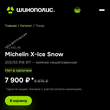
Главная
/
Каталог
/
Товар
На фотосессии
MICHELIN
Michelin X-Ice Snow
205/55 R16 91T — зимние нешипованные
Нет в наличии
7 900 ₽
*
9 875 ₽
* Цена по акции. Указана с учетом оплаты наличными.
В корзину