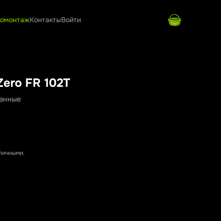
омонтаж
Контакты
Войти
 Zero FR 102T
ванные
аличными.