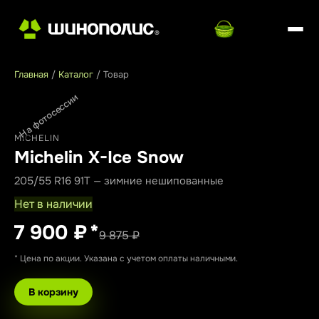
Главная
/
Каталог
/
Товар
На фотосессии
MICHELIN
Michelin X-Ice Snow
205/55 R16 91T — зимние нешипованные
Нет в наличии
7 900 ₽
*
9 875 ₽
* Цена по акции. Указана с учетом оплаты наличными.
В корзину