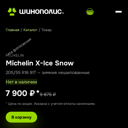
Главная
/
Каталог
/
Товар
На фотосессии
MICHELIN
Michelin X-Ice Snow
205/55 R16 91T — зимние нешипованные
Нет в наличии
7 900 ₽
*
9 875 ₽
* Цена по акции. Указана с учетом оплаты наличными.
В корзину