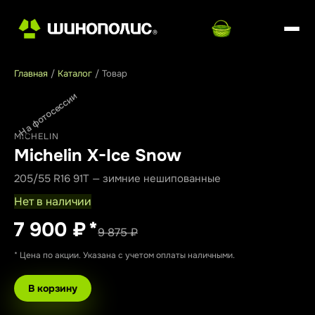
Главная
/
Каталог
/
Товар
На фотосессии
MICHELIN
Michelin X-Ice Snow
205/55 R16 91T — зимние нешипованные
Нет в наличии
7 900 ₽
*
9 875 ₽
* Цена по акции. Указана с учетом оплаты наличными.
В корзину