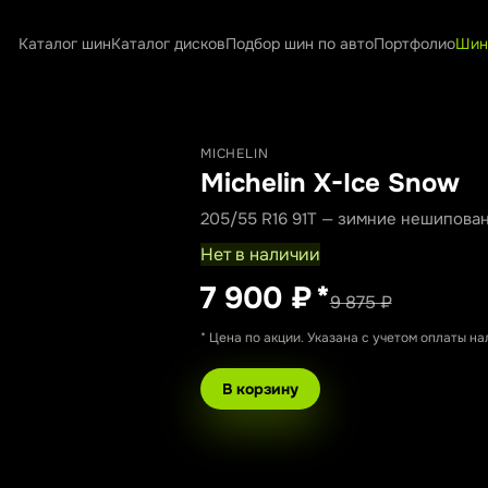
Каталог шин
Каталог дисков
Подбор шин по авто
Портфолио
Шин
MICHELIN
Michelin X-Ice Snow
205/55 R16 91T — зимние нешипова
Нет в наличии
7 900 ₽
*
9 875 ₽
* Цена по акции. Указана с учетом оплаты н
В корзину