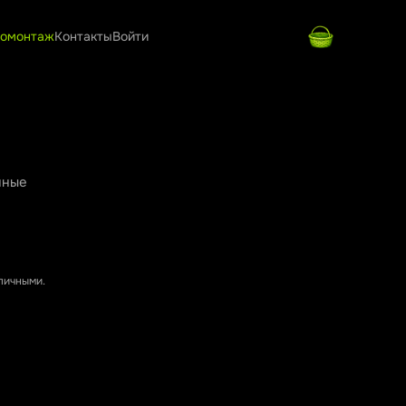
омонтаж
Контакты
Войти
нные
аличными.