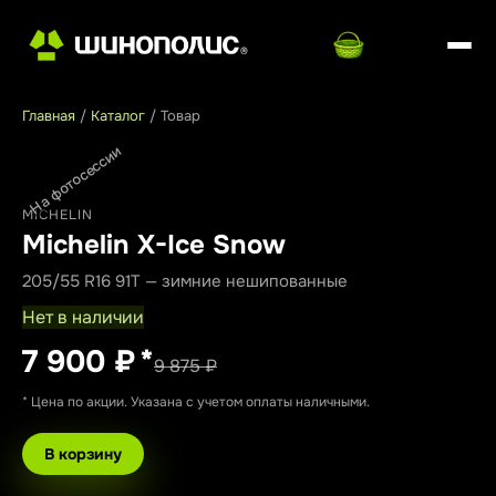
Главная
/
Каталог
/
Товар
На фотосессии
MICHELIN
Michelin X-Ice Snow
205/55 R16 91T — зимние нешипованные
Нет в наличии
7 900 ₽
*
9 875 ₽
* Цена по акции. Указана с учетом оплаты наличными.
В корзину