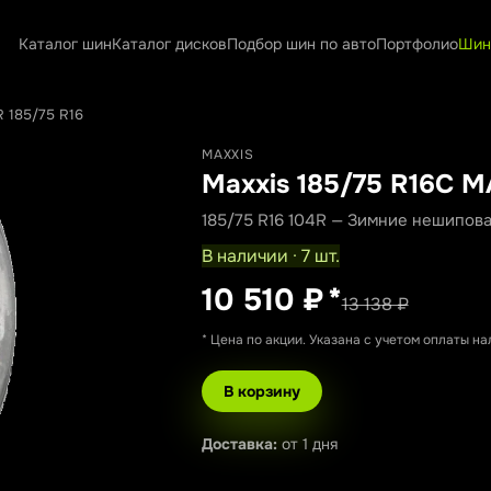
Каталог шин
Каталог дисков
Подбор шин по авто
Портфолио
Шин
 185/75 R16
MAXXIS
Maxxis 185/75 R16C 
185/75 R16 104R — Зимние нешипов
В наличии · 7 шт.
10 510 ₽
*
13 138 ₽
* Цена по акции. Указана с учетом оплаты н
В корзину
Доставка:
от 1 дня