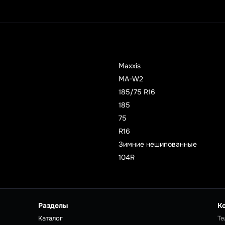
Maxxis
MA-W2
185/75 R16
185
75
R16
Зимние нешипованные
104R
Разделы
К
Каталог
Те