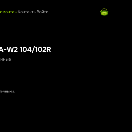
омонтаж
Контакты
Войти
MA-W2 104/102R
анные
аличными.