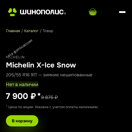
Главная
/
Каталог
/
Товар
На фотосессии
MICHELIN
Michelin X-Ice Snow
205/55 R16 91T — зимние нешипованные
Нет в наличии
7 900 ₽
*
9 875 ₽
* Цена по акции. Указана с учетом оплаты наличными.
В корзину