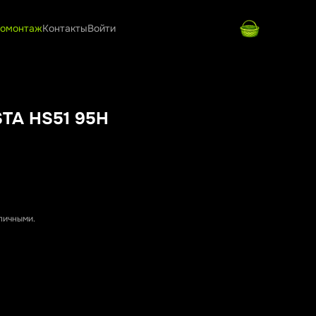
омонтаж
Контакты
Войти
STA HS51 95H
аличными.