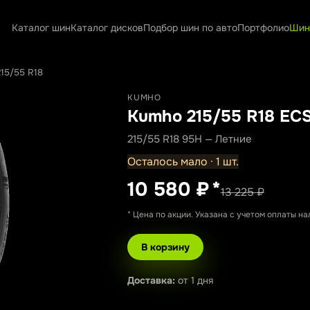
Каталог шин
Каталог дисков
Подбор шин по авто
Портфолио
Шин
15/55 R18
KUMHO
Kumho 215/55 R18 EC
215/55 R18 95H — Летние
Осталось мало · 1 шт.
10 580 ₽
*
13 225 ₽
* Цена по акции. Указана с учетом оплаты н
В корзину
Доставка:
от 1 дня