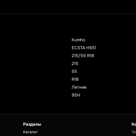
Kumho
ECSTA HS51
215/55 R18
215
55
R18
Летние
95H
Разделы
К
Каталог
Те