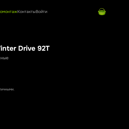
омонтаж
Контакты
Войти
inter Drive 92T
нные
аличными.