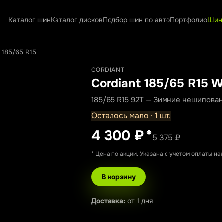
Каталог шин
Каталог дисков
Подбор шин по авто
Портфолио
Шин
T 185/65 R15
CORDIANT
Cordiant 185/65 R15 W
185/65 R15 92T — Зимние нешипова
Осталось мало · 1 шт.
4 300 ₽
*
5 375 ₽
* Цена по акции. Указана с учетом оплаты н
В корзину
Доставка:
от 1 дня