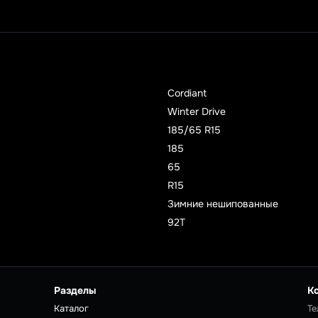
Cordiant
Winter Drive
185/65 R15
185
65
R15
Зимние нешипованные
92T
Разделы
К
Каталог
Те