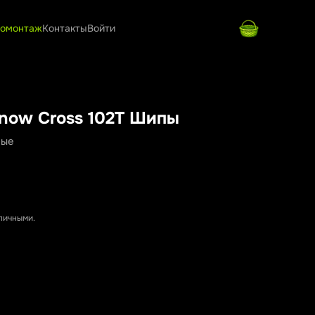
омонтаж
Контакты
Войти
Snow Cross 102T Шипы
ные
аличными.