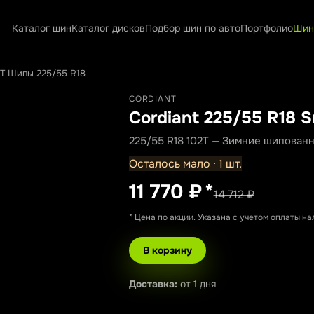
Каталог шин
Каталог дисков
Подбор шин по авто
Портфолио
Шин
2T Шипы 225/55 R18
CORDIANT
Cordiant 225/55 R18 
225/55 R18 102T — Зимние шипован
Осталось мало · 1 шт.
11 770 ₽
*
14 712 ₽
* Цена по акции. Указана с учетом оплаты н
В корзину
Доставка:
от 1 дня