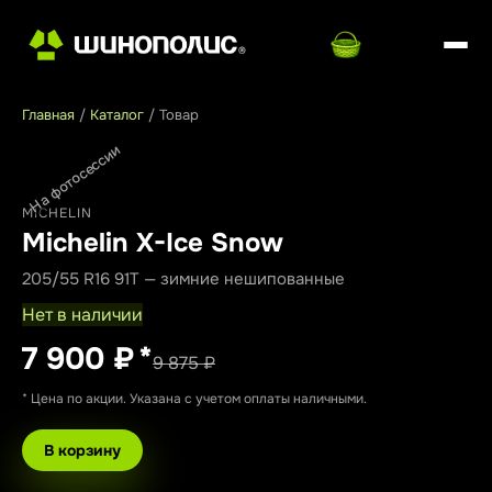
Главная
/
Каталог
/
Товар
На фотосессии
MICHELIN
Michelin X-Ice Snow
205/55 R16 91T — зимние нешипованные
Нет в наличии
7 900 ₽
*
9 875 ₽
* Цена по акции. Указана с учетом оплаты наличными.
В корзину