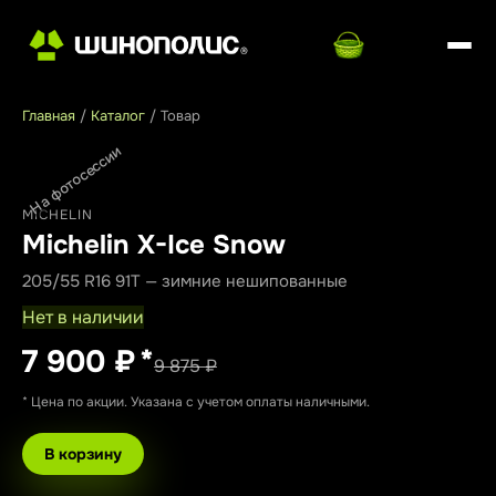
Главная
/
Каталог
/
Товар
На фотосессии
MICHELIN
Michelin X-Ice Snow
205/55 R16 91T — зимние нешипованные
Нет в наличии
7 900 ₽
*
9 875 ₽
* Цена по акции. Указана с учетом оплаты наличными.
В корзину