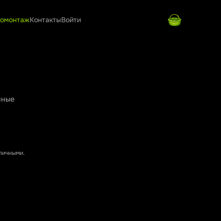
омонтаж
Контакты
Войти
нные
аличными.