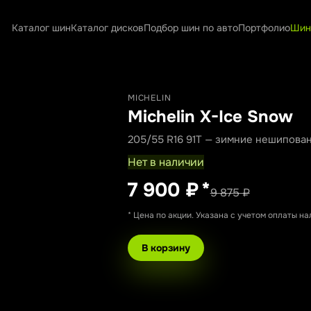
Каталог шин
Каталог дисков
Подбор шин по авто
Портфолио
Шин
MICHELIN
Michelin X-Ice Snow
205/55 R16 91T — зимние нешипова
Нет в наличии
7 900 ₽
*
9 875 ₽
* Цена по акции. Указана с учетом оплаты н
В корзину