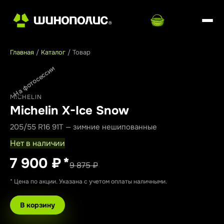
Главная
/
Каталог
/
Товар
На фотосессии
MICHELIN
Michelin X-Ice Snow
205/55 R16 91T — зимние нешипованные
Нет в наличии
7 900 ₽
*
9 875 ₽
* Цена по акции. Указана с учетом оплаты наличными.
В корзину