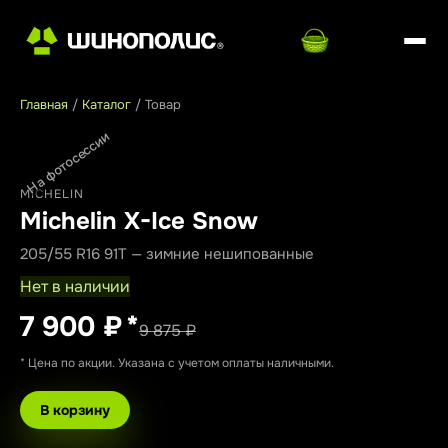
Главная
/
Каталог
/
Товар
На фотосессии
MICHELIN
Michelin X-Ice Snow
205/55 R16 91T — зимние нешипованные
Нет в наличии
7 900 ₽
*
9 875 ₽
* Цена по акции. Указана с учетом оплаты наличными.
В корзину