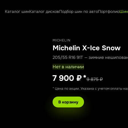
Каталог шин
Каталог дисков
Подбор шин по авто
Портфолио
Шин
MICHELIN
Michelin X-Ice Snow
205/55 R16 91T — зимние нешипова
Нет в наличии
7 900 ₽
*
9 875 ₽
* Цена по акции. Указана с учетом оплаты н
В корзину