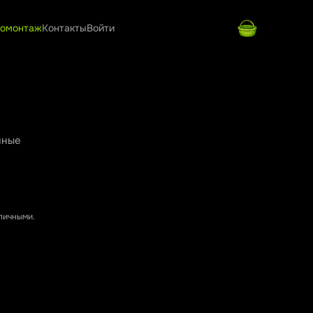
омонтаж
Контакты
Войти
нные
аличными.