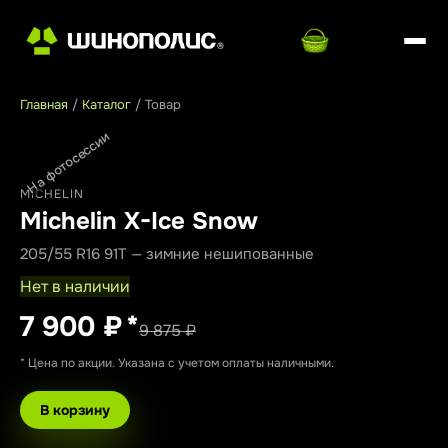
Главная
/
Каталог
/
Товар
На фотосессии
MICHELIN
Michelin X-Ice Snow
205/55 R16 91T — зимние нешипованные
Нет в наличии
7 900 ₽
*
9 875 ₽
* Цена по акции. Указана с учетом оплаты наличными.
В корзину