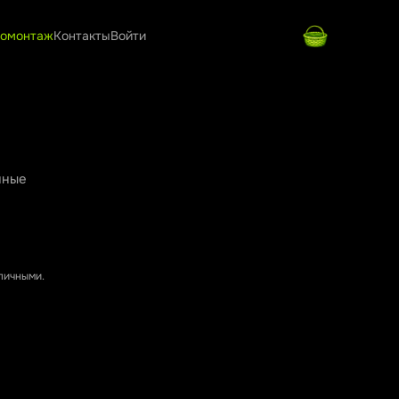
омонтаж
Контакты
Войти
нные
аличными.