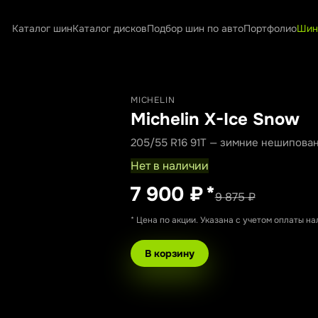
Каталог шин
Каталог дисков
Подбор шин по авто
Портфолио
Шин
MICHELIN
Michelin X-Ice Snow
205/55 R16 91T — зимние нешипова
Нет в наличии
7 900 ₽
*
9 875 ₽
* Цена по акции. Указана с учетом оплаты н
В корзину