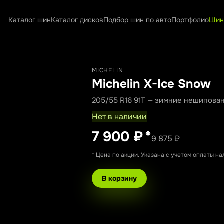
Каталог шин
Каталог дисков
Подбор шин по авто
Портфолио
Шин
MICHELIN
Michelin X-Ice Snow
205/55 R16 91T — зимние нешипова
Нет в наличии
7 900 ₽
*
9 875 ₽
* Цена по акции. Указана с учетом оплаты н
В корзину