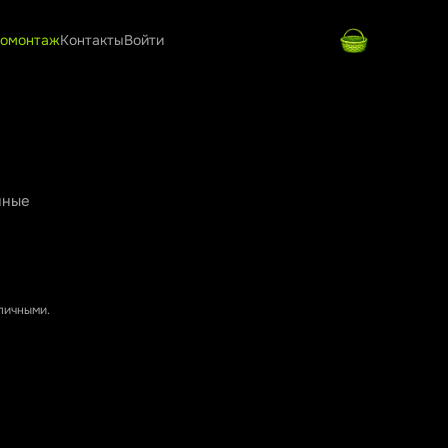
омонтаж
Контакты
Войти
нные
аличными.