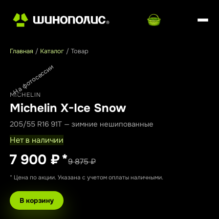
Главная
/
Каталог
/
Товар
На фотосессии
MICHELIN
Michelin X-Ice Snow
205/55 R16 91T — зимние нешипованные
Нет в наличии
7 900 ₽
*
9 875 ₽
* Цена по акции. Указана с учетом оплаты наличными.
В корзину