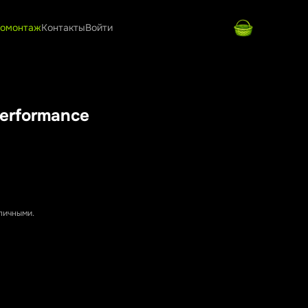
омонтаж
Контакты
Войти
erformance
аличными.