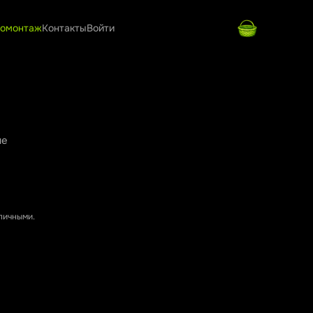
омонтаж
Контакты
Войти
ые
аличными.