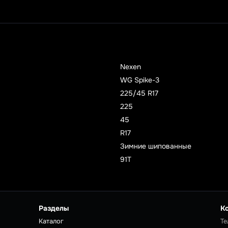
Nexen
WG Spike-3
225/45 R17
225
45
R17
Зимние шипованные
91T
Разделы
К
Каталог
Те