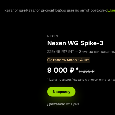
Каталог шин
Каталог дисков
Подбор шин по авто
Портфолио
Шин
NEXEN
Nexen WG Spike-3
225/45 R17 91T — Зимние шипованн
Осталось мало · 4 шт.
9 000 ₽
*
11 250 ₽
* Цена по акции. Указана с учетом оплаты н
В корзину
Доставка:
от 1 дня