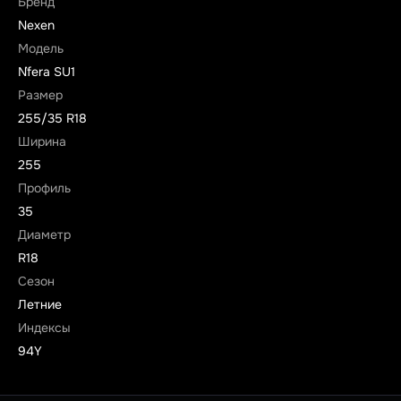
Бренд
Nexen
Модель
N`fera SU1
Размер
255/35 R18
Ширина
255
Профиль
35
Диаметр
R18
Сезон
Летние
Индексы
94Y