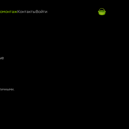
омонтаж
Контакты
Войти
ые
аличными.