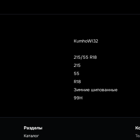
KumhoWI32
215/55 R18
215
55
R18
Зимние шипованные
99H
Разделы
К
Каталог
Те