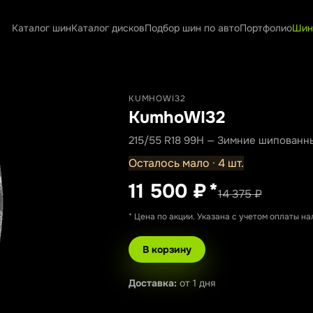
Каталог шин
Каталог дисков
Подбор шин по авто
Портфолио
Шин
KUMHOWI32
KumhoWI32
215/55 R18 99H — Зимние шипованн
Осталось мало · 4 шт.
11 500 ₽
*
14 375 ₽
* Цена по акции. Указана с учетом оплаты н
В корзину
Доставка:
от 1 дня