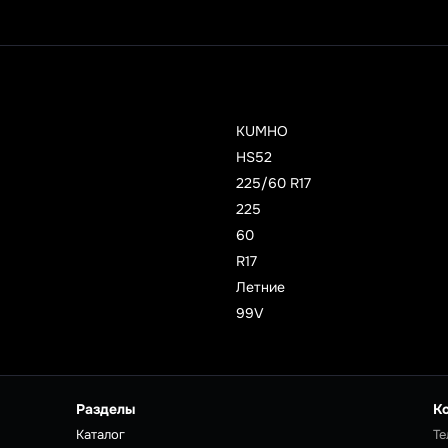
KUMHO
HS52
225/60 R17
225
60
R17
Летние
99V
Разделы
К
Каталог
Те