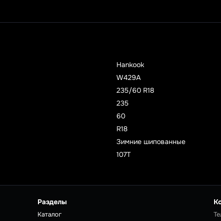
Hankook
W429А
235/60 R18
235
60
R18
Зимние шипованные
107T
Разделы
К
Каталог
Те