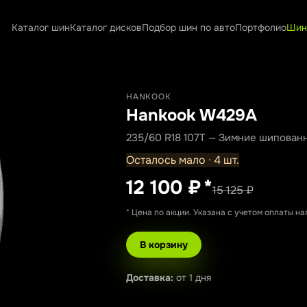
Каталог шин
Каталог дисков
Подбор шин по авто
Портфолио
Шин
HANKOOK
Hankook W429А
235/60 R18 107T — Зимние шипован
Осталось мало · 4 шт.
12 100 ₽
*
15 125 ₽
* Цена по акции. Указана с учетом оплаты н
В корзину
Доставка:
от 1 дня