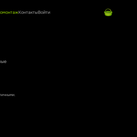
омонтаж
Контакты
Войти
ные
аличными.