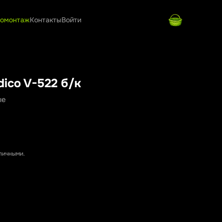
омонтаж
Контакты
Войти
dico V-522 б/к
ые
аличными.