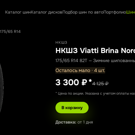
Каталог шин
Каталог дисков
Подбор шин по авто
Портфолио
Шин
 175/65 R14
НКШЗ
НКШЗ Viatti Brina Nor
175/65 R14 82T — Зимние шипованн
Осталось мало · 4 шт.
3 300 ₽
*
4 125 ₽
* Цена по акции. Указана с учетом оплаты н
В корзину
Доставка:
от 1 дня