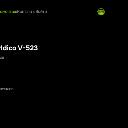
омонтаж
Контакты
Войти
ldico V-523
ые
аличными.