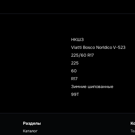
НКШЗ
Viatti Bosco Norldico V-523
225/60 R17
225
60
R17
Зимние шипованные
99T
Разделы
К
Каталог
Те