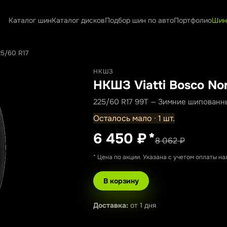
Каталог шин
Каталог дисков
Подбор шин по авто
Портфолио
Шин
25/60 R17
НКШЗ
НКШЗ Viatti Bosco Nor
225/60 R17 99T — Зимние шипованн
Осталось мало · 1 шт.
6 450 ₽
*
8 062 ₽
* Цена по акции. Указана с учетом оплаты н
В корзину
Доставка:
от 1 дня