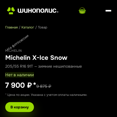
Главная
/
Каталог
/
Товар
На фотосессии
MICHELIN
Michelin X-Ice Snow
205/55 R16 91T — зимние нешипованные
Нет в наличии
7 900 ₽
*
9 875 ₽
* Цена по акции. Указана с учетом оплаты наличными.
В корзину